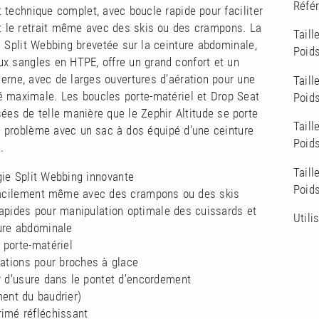
Réfé
technique complet, avec boucle rapide pour faciliter
et le retrait même avec des skis ou des crampons. La
Taill
 Split Webbing brevetée sur la ceinture abdominale,
Poids
x sangles en HTPE, offre un grand confort et un
rne, avec de larges ouvertures d’aération pour une
Taill
té maximale. Les boucles porte-matériel et Drop Seat
Poids
ées de telle manière que le Zephir Altitude se porte
Taill
 problème avec un sac à dos équipé d’une ceinture
Poids
.
Taill
gie Split Webbing innovante
Poids
 facilement même avec des crampons ou des skis
rapides pour manipulation optimale des cuissards et
Utili
ture abdominale
 porte-matériel
xations pour broches à glace
r d'usure dans le pontet d’encordement
ent du baudrier)
rimé réfléchissant