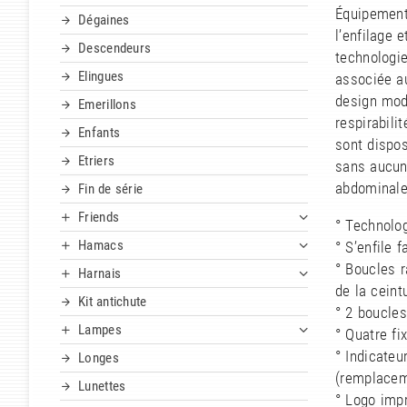
Équipement 
Dégaines
l’enfilage 
Descendeurs
technologie
Elingues
associée au
design mode
Emerillons
respirabili
Enfants
sont dispos
Etriers
sans aucun
abdominale
Fin de série
Friends
° Technolo
Hamacs
° S’enfile
° Boucles 
Harnais
de la cein
Kit antichute
° 2 boucles
Lampes
° Quatre fi
° Indicateu
Longes
(remplacem
Lunettes
° Logo imp