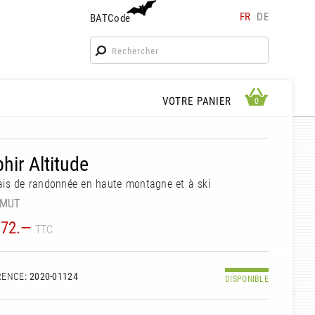
FR
DE
BATCode
BATCode
Rentrez votre BATCode et validez
OK
APERÇU PANIER
VOTRE PANIER
0
0
hir Altitude
is de randonnée en haute montagne et à ski
MUT
72.—
TTC
RENCE
: 2020-01124
DISPONIBLE