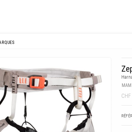
ARQUES
Zep
Harna
MAM
CHF
RÉFÉ