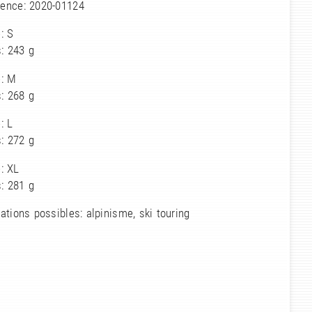
rence: 2020-01124
e: S
: 243 g
e: M
: 268 g
e: L
: 272 g
e: XL
: 281 g
sations possibles: alpinisme, ski touring