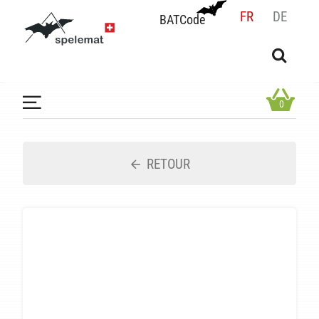
FR
DE
BATCode
BATCode
Rentrez votre BATCode et validez
OK
0
RETOUR