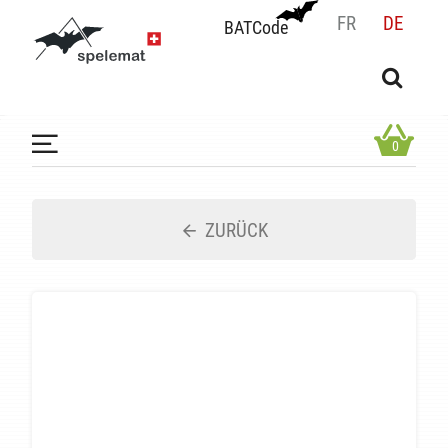
FR
DE
BATCode
BATCode
Geben Sie Ihren Namen ein und bestätigen
OK
0
ZURÜCK