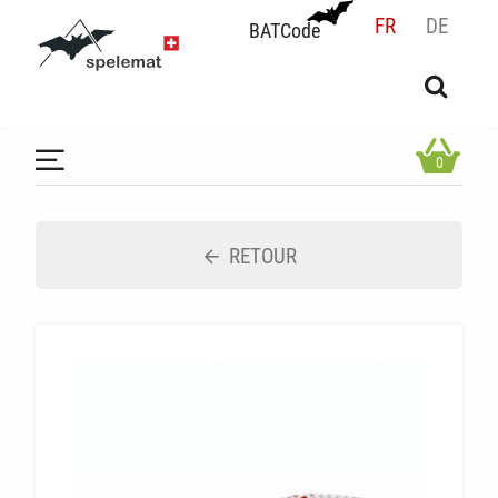
FR
DE
BATCode
BATCode
Rentrez votre BATCode et validez
OK
0
RETOUR