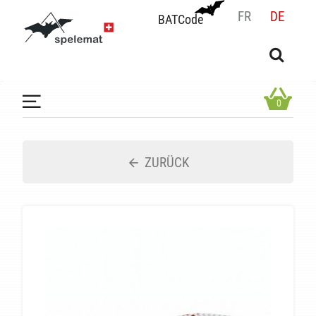
FR
DE
BATCode
BATCode
Geben Sie Ihren Namen ein und bestätigen
OK
0
ZURÜCK