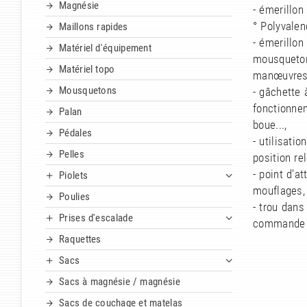
Magnésie
- émerillon
° Polyvalen
Maillons rapides
- émerillon 
Matériel d'équipement
mousquetons
Matériel topo
manœuvres
Mousquetons
- gâchette 
fonctionnem
Palan
boue...,
Pédales
- utilisati
Pelles
position re
- point d'a
Piolets
mouflages,
Poulies
- trou dans
Prises d'escalade
commande 
Raquettes
Sacs
Sacs à magnésie / magnésie
Sacs de couchage et matelas