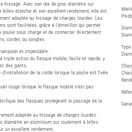
e hissage. Avec son réa de gros diamètre sur
Matiè
 billes étanche et son excellent rendement, elle est
Poids
rement adaptée au hissage de charges lourdes. Les
ns sont facilitées, grâce à l'émerillon qui permet
Diam
la poulie sous charge et de connecter directement
Diam
s, cordes ou sangles.
Type 
manipuler et imperdable :
Diam
 à triple action du flasque mobile, facile et rapide, y
ec des gants,
Charg
é d'installation de la corde lorsque la poulie est fixée
Charg
,
Rend
suel rouge lorsque le flasque mobile n'est pas
Réfé
écifique des flasques protégeant le passage de la
Garan
èrement adaptée au hissage de charges lourdes :
os diamètre en aluminium sur roulement à billes
ur un excellent rendement,