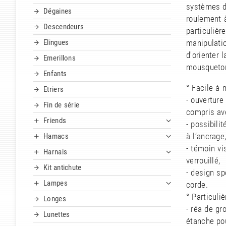
systèmes d
Dégaines
roulement à
Descendeurs
particuliè
Elingues
manipulatio
d'orienter 
Emerillons
mousqueton
Enfants
° Facile à 
Etriers
- ouverture
Fin de série
compris av
Friends
- possibilit
à l’ancrage
Hamacs
- témoin vi
Harnais
verrouillé,
Kit antichute
- design sp
Lampes
corde.
° Particuli
Longes
- réa de gr
Lunettes
étanche po