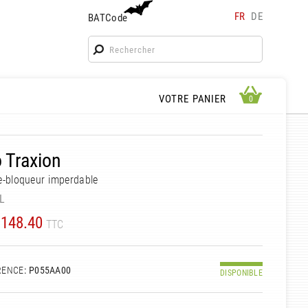
FR
DE
BATCode
BATCode
Rentrez votre BATCode et validez
OK
APERÇU PANIER
VOTRE PANIER
0
0
 Traxion
e-bloqueur imperdable
L
148.40
TTC
RENCE
: P055AA00
DISPONIBLE