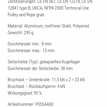
Zertifizierungen: CE EN 567, CE EN 12278, CE EN
12841 type B, UKCA, NFPA 2500 Technical Use
Pulley and Rope grab
Material: Aluminium, rostfreier Stahl, Polyamid
Gewicht: 295 g
Durchmesser min.: 8 mm
Durchmesser max.: 13 mm
Seilscheibe (Typ): gekapseltes Kugellager
Durchmesser der Seilscheibe: 38 mm
Bruchlast – Umlenkrolle: 11,5 kN x 2 = 23 kN
Bruchlast – Rücklaufsperre: 4 kN
Wirkungsgrad: 95 %
Artikelnummer: P055AA00