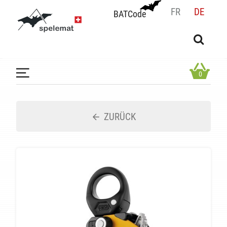
FR
DE
BATCode
BATCode
Geben Sie Ihren Namen ein und bestätigen
OK
0
ZURÜCK