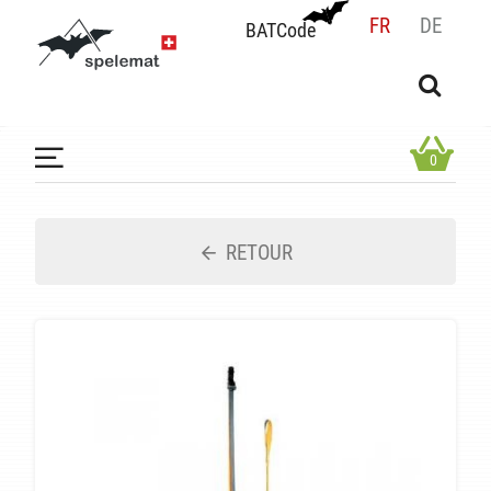
FR
DE
BATCode
BATCode
Rentrez votre BATCode et validez
OK
0
RETOUR