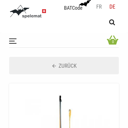
FR
DE
BATCode
BATCode
Geben Sie Ihren Namen ein und bestätigen
OK
0
ZURÜCK