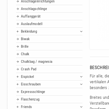
Anschlageinrichtungen
Anschlagschlinge
Auffanggerät
Auslaufmodell
Bekleidung
Biwak
Brille
Chalk
Chalkbag / magnesia
BESCHRE
Crash Pad
Für alle, d
Eispickel
vertikalen 
Eisschrauben
besonders 
Expressschlinge
Breites und
Flaschenzug
Verstellbar
Friends