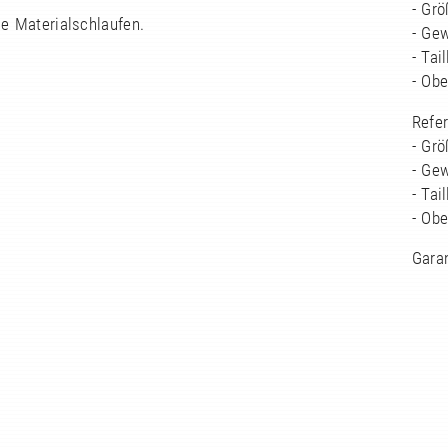
- Grö
le Materialschlaufen.
- Gew
- Tai
- Ob
Refe
- Grö
- Gew
- Tai
- Ob
Garan