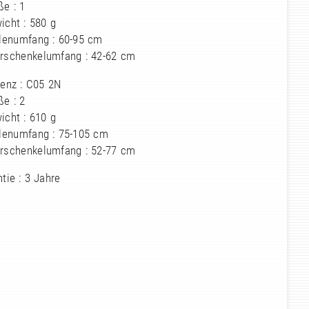
ße : 1
icht : 580 g
llenumfang : 60-95 cm
erschenkelumfang : 42-62 cm
renz : C05 2N
ße : 2
icht : 610 g
llenumfang : 75-105 cm
erschenkelumfang : 52-77 cm
tie : 3 Jahre