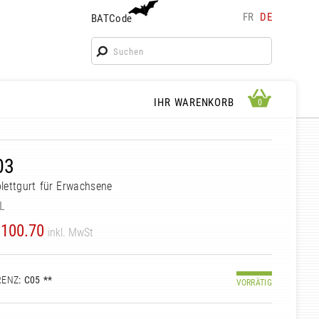
FR
DE
BATCode
BATCode
Geben Sie Ihren Namen ein und bestätigen
OK
WARENKORB ANSEHEN
IHR WARENKORB
0
0
03
ettgurt für Erwachsene
L
100.70
inkl. MwSt
RENZ
: C05 **
VORRÄTIG