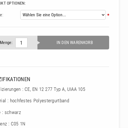
UKT OPTIONEN:
e:
Menge:
IN DEN WARENKORB
ZIFIKATIONEN
fizierungen : CE, EN 12 277 Typ A, UIAA 105
ial : hochfestes Polyestergurtband
e : schwarz
renz : C05 1N