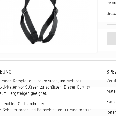
PROD
Gröss
IBUNG
SPE
ie einen Komplettgurt bevorzugen, um sich bei
Zerti
Aktivitäten vor Stürzen zu schützen. Dieser Gurt ist
Mater
zum Bergsteigen geeignet.
Farb
 flexibles Gurtbandmaterial.
e Schulterträger und Beinschlaufen für eine präzise
Refe