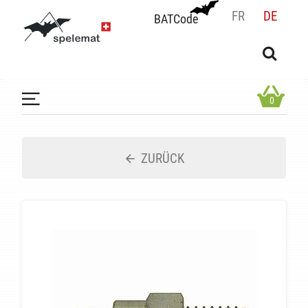
FR
DE
BATCode
BATCode
Geben Sie Ihren Namen ein und bestätigen
OK
0
ZURÜCK