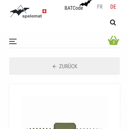
FR
DE
BATCode
BATCode
Geben Sie Ihren Namen ein und bestätigen
OK
0
ZURÜCK