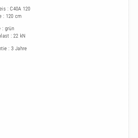
eis : C40A 120
e : 120 cm
 : grün
last : 22 kN
tie : 3 Jahre