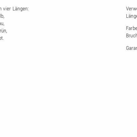
n vier Längen:
Verw
lb,
Läng
au,
Farbe
rün,
Bruch
ot.
Garan