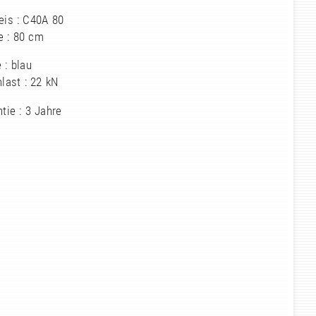
eis : C40A 80
e : 80 cm
 : blau
last : 22 kN
tie : 3 Jahre