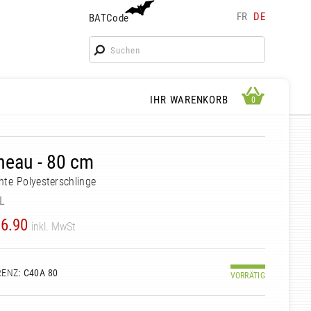
FR
DE
BATCode
BATCode
Geben Sie Ihren Namen ein und bestätigen
OK
WARENKORB ANSEHEN
IHR WARENKORB
0
0
neau - 80 cm
te Polyesterschlinge
L
6.90
inkl. MwSt
RENZ
: C40A 80
VORRÄTIG