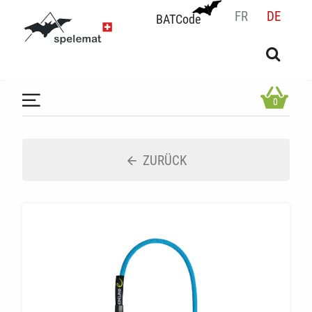
FR
DE
BATCode
BATCode
Geben Sie Ihren Namen ein und bestätigen
OK
0
ZURÜCK