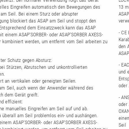
esetzt. Bei normaler Verwendung folgt das Gerät
LOCK
lles Eingreifen automatisch den Bewegungen des
13 m
am Seil. Bei einem Sturz oder abrupter
ASAP
gung blockiert das ASAP am Seil und stoppt den
verw
Entsprechend dem Einsatzzweck kann das ASAP
- CE
mit einem ASAP'SORBER- oder ASAP'SORBER AXESS-
Kara
 kombiniert werden, um entfernt vom Seil arbeiten zu
den 
ASAP
ter Schutz gegen Absturz:
- EA
 bei Stürzen, Abrutschen und unkontrollierten
und 
en.
Ents
ert an vertikalen oder geneigten Seilen.
oder
t am Seil, auch wenn der Anwender während des
h dem Gerät greift.
- AN
d effizient:
oder
hne manuelles Eingreifen am Seil auf und ab.
OXAN
h überall am Seil problemlos ein- und aushängen.
eine
 einem ASAP'SORBER- oder ASAP'SORBER AXESS-
Seil