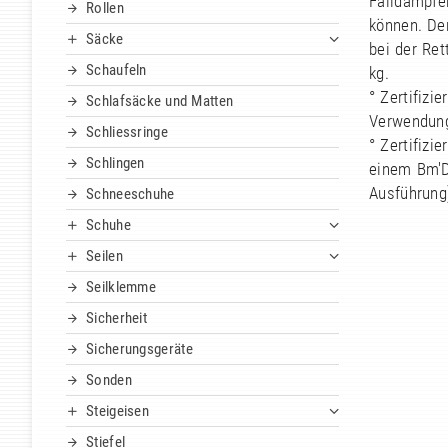
Falldämpfer
Rollen
können. De
Säcke
bei der Ret
Schaufeln
kg.
° Zertifizi
Schlafsäcke und Matten
Verwendung
Schliessringe
° Zertifiz
Schlingen
einem Bm'D
Ausführung
Schneeschuhe
Schuhe
Seilen
Seilklemme
Sicherheit
Sicherungsgeräte
Sonden
Steigeisen
Stiefel