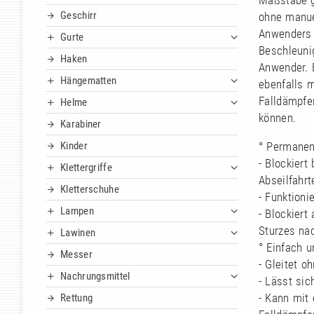
Maßstäbe g
Geschirr
ohne manue
Anwenders 
Gurte
Beschleuni
Haken
Anwender. 
Hängematten
ebenfalls 
Falldämpfer
Helme
können.
Karabiner
Kinder
° Permanen
- Blockiert
Klettergriffe
Abseilfahrt
Kletterschuhe
- Funktioni
Lampen
- Blockier
Sturzes nac
Lawinen
° Einfach un
Messer
- Gleitet o
Nachrungsmittel
- Lässt sic
- Kann mit
Rettung