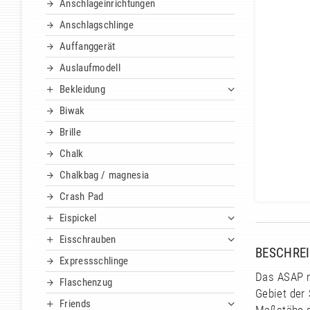
Anschlageinrichtungen
Anschlagschlinge
Auffanggerät
Auslaufmodell
Bekleidung
Biwak
Brille
Chalk
Chalkbag / magnesia
Crash Pad
Eispickel
Eisschrauben
BESCHRE
Expressschlinge
Das ASAP m
Flaschenzug
Gebiet der
Friends