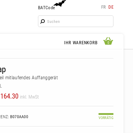
FR
DE
BATCode
BATCode
Geben Sie Ihren Namen ein und bestätigen
OK
WARENKORB ANSEHEN
IHR WARENKORB
0
0
ap
il mitlaufendes Auffanggerät
L
164.30
inkl. MwSt
RENZ
: B070AA00
VORRÄTIG