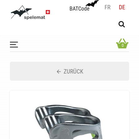
FR
DE
BATCode
BATCode
Geben Sie Ihren Namen ein und bestätigen
OK
0
ZURÜCK