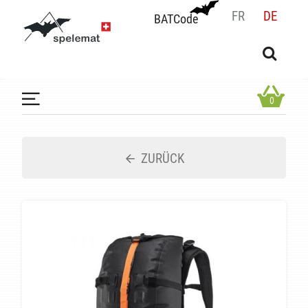
FR
DE
BATCode
BATCode
Geben Sie Ihren Namen ein und bestätigen
OK
0
ZURÜCK