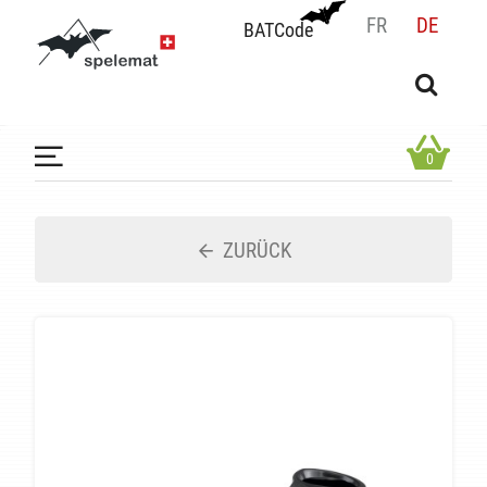
FR
DE
BATCode
BATCode
Geben Sie Ihren Namen ein und bestätigen
OK
0
ZURÜCK