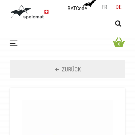
FR
DE
BATCode
BATCode
Geben Sie Ihren Namen ein und bestätigen
OK
0
ZURÜCK