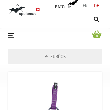
FR
DE
BATCode
BATCode
Geben Sie Ihren Namen ein und bestätigen
OK
0
ZURÜCK