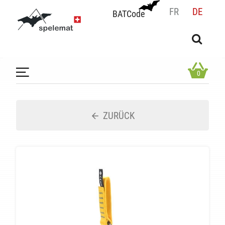
FR
DE
BATCode
BATCode
Geben Sie Ihren Namen ein und bestätigen
OK
0
ZURÜCK