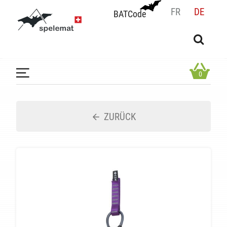
FR
DE
BATCode
BATCode
Geben Sie Ihren Namen ein und bestätigen
OK
0
ZURÜCK