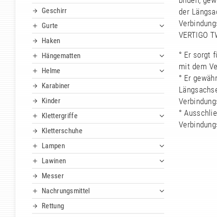
bilden, ge
Geschirr
der Längsa
Verbindung
Gurte
VERTIGO TW
Haken
° Er sorgt
Hängematten
mit dem Ve
Helme
° Er gewäh
Karabiner
Längsachse
Kinder
Verbindung
° Ausschli
Klettergriffe
Verbindung
Kletterschuhe
Lampen
Lawinen
Messer
Nachrungsmittel
Rettung