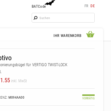
FR
DE
BATCode
BATCode
Geben Sie Ihren Namen ein und bestätigen
OK
WARENKORB ANSEHEN
IHR WARENKORB
0
0
tivo
ionierungsbügel für VERTIGO TWIST-LOCK
L
1.55
inkl. MwSt
RENZ
: M094AA00
VORRÄTIG