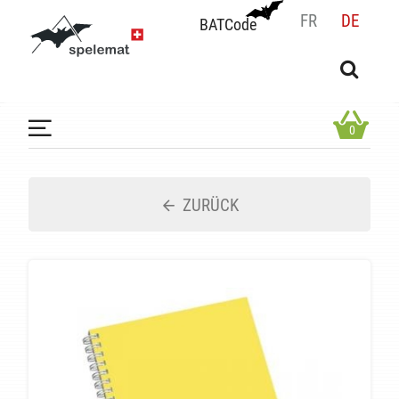
FR
DE
BATCode
BATCode
Geben Sie Ihren Namen ein und bestätigen
OK
0
ZURÜCK