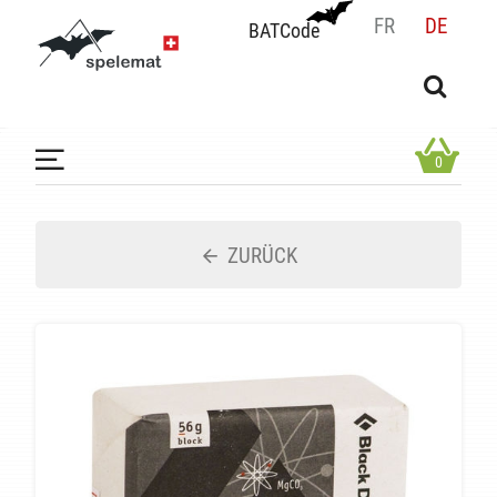
FR
DE
BATCode
BATCode
Geben Sie Ihren Namen ein und bestätigen
OK
0
ZURÜCK