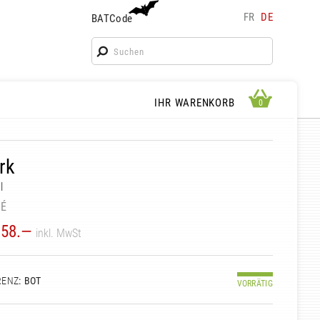
FR
DE
BATCode
BATCode
Geben Sie Ihren Namen ein und bestätigen
OK
WARENKORB ANSEHEN
IHR WARENKORB
0
0
rk
l
HÉ
58.—
inkl. MwSt
RENZ
: BOT
VORRÄTIG