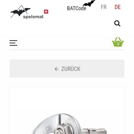
FR
DE
BATCode
BATCode
Geben Sie Ihren Namen ein und bestätigen
OK
0
ZURÜCK