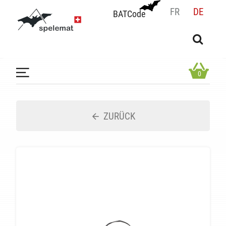
FR
DE
BATCode
BATCode
Geben Sie Ihren Namen ein und bestätigen
OK
0
ZURÜCK