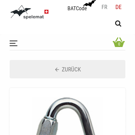
FR
DE
BATCode
BATCode
Geben Sie Ihren Namen ein und bestätigen
OK
0
ZURÜCK