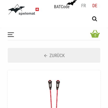
FR
DE
BATCode
BATCode
Geben Sie Ihren Namen ein und bestätigen
OK
0
ZURÜCK