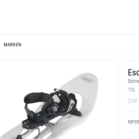
MARKEN
Es
Schn
TSL
CHF
REFE