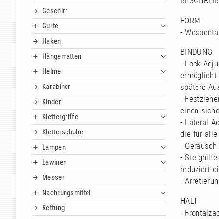
BESCHREIB
Geschirr
FORM
Gurte
- Wespentai
Haken
BINDUNG
Hängematten
- Lock Adj
Helme
ermöglicht
Karabiner
spätere Au
- Festzieh
Kinder
einen siche
Klettergriffe
- Lateral A
Kletterschuhe
die für all
- Geräusch
Lampen
- Steighilf
Lawinen
reduziert 
Messer
- Arretieru
Nachrungsmittel
HALT
Rettung
- Frontalza