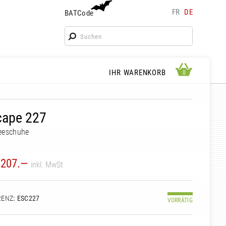
FR
DE
BATCode
BATCode
Geben Sie Ihren Namen ein und bestätigen
OK
WARENKORB ANSEHEN
IHR WARENKORB
0
0
cape 227
eeschuhe
207.—
inkl. MwSt
RENZ
: ESC227
VORRÄTIG