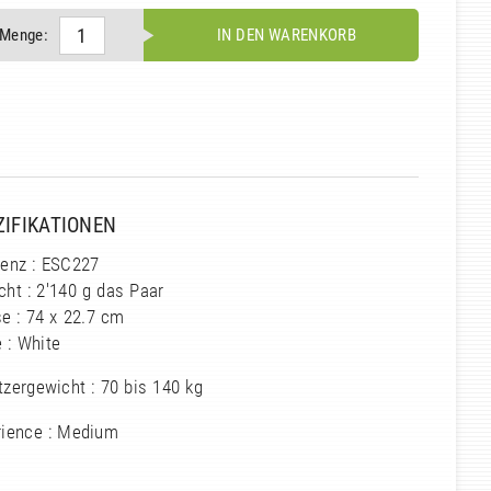
Menge:
IN DEN WARENKORB
ZIFIKATIONEN
renz : ESC227
ht : 2'140 g das Paar
e : 74 x 22.7 cm
 : White
zergewicht : 70 bis 140 kg
rience : Medium