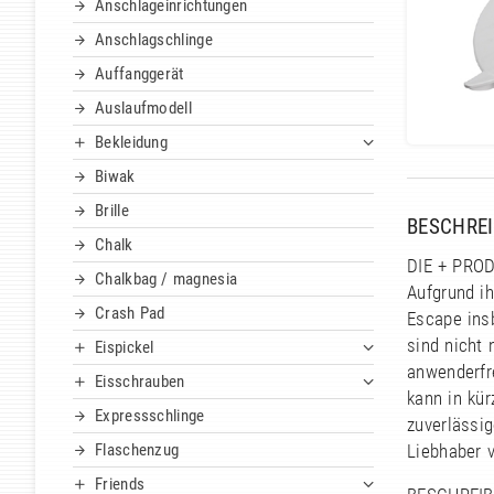
Anschlageinrichtungen
Anschlagschlinge
Auffanggerät
Auslaufmodell
Bekleidung
Biwak
Brille
BESCHRE
Chalk
DIE + PROD
Chalkbag / magnesia
Aufgrund i
Crash Pad
Escape ins
sind nicht 
Eispickel
anwenderfr
Eisschrauben
kann in kür
Expressschlinge
zuverlässi
Flaschenzug
Liebhaber 
Friends