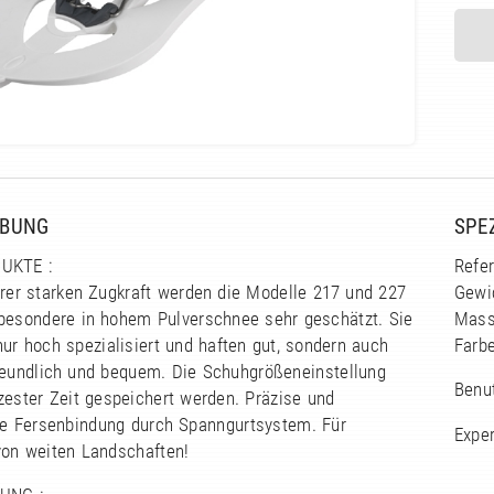
IBUNG
SPE
UKTE :
Refe
hrer starken Zugkraft werden die Modelle 217 und 227
Gewic
besondere in hohem Pulverschnee sehr geschätzt. Sie
Mass
nur hoch spezialisiert und haften gut, sondern auch
Farbe
eundlich und bequem. Die Schuhgrößeneinstellung
Benut
zester Zeit gespeichert werden. Präzise und
ge Fersenbindung durch Spanngurtsystem. Für
Expe
von weiten Landschaften!