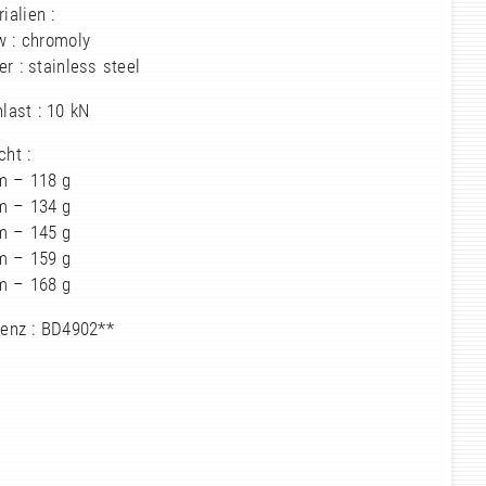
ialien :
w : chromoly
r : stainless steel
last : 10 kN
ht :
m – 118 g
m – 134 g
m – 145 g
m – 159 g
m – 168 g
renz : BD4902**