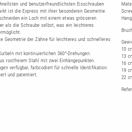
chnellsten und benutzerfreundlichsten Eisschrauben
Mater
rkt ist die Express mit ihrer besonderen Geometrie.
Scre
schneiden ein Loch mit einem etwas grösseren
Hange
r als die Schraube selbst, was ein leichteres
Bruch
ermöglicht.
te Geometrie der Zähne für leichteres und schnelleres
Gewic
10 c
urbeln mit kontinuierlichen 360°-Drehungen.
13 c
us rostfreiem Stahl mit zwei Einhängepunkten.
16 c
ngen verfügbar, farbcodiert für schnelle Identifikation.
19 c
iert und patentiert.
22 c
Refe