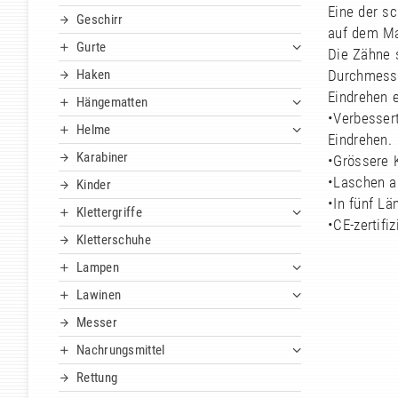
Eine der s
Geschirr
auf dem Ma
Gurte
Die Zähne 
Haken
Durchmesse
Eindrehen 
Hängematten
•Verbesser
Helme
Eindrehen.
Karabiner
•Grössere K
•Laschen a
Kinder
•In fünf Lä
Klettergriffe
•CE-zertifiz
Kletterschuhe
Lampen
Lawinen
Messer
Nachrungsmittel
Rettung