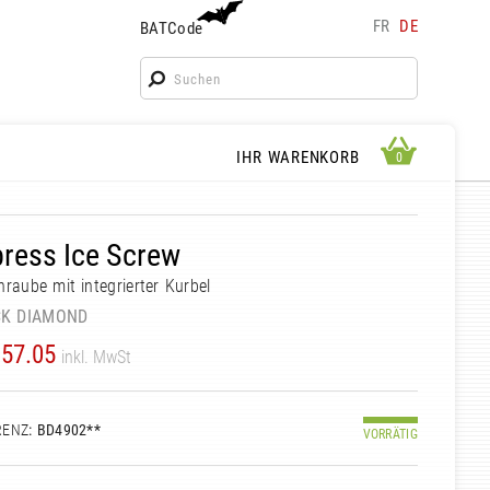
FR
DE
BATCode
BATCode
Geben Sie Ihren Namen ein und bestätigen
OK
WARENKORB ANSEHEN
IHR WARENKORB
0
0
ress Ice Screw
hraube mit integrierter Kurbel
CK DIAMOND
57.05
inkl. MwSt
RENZ
: BD4902**
VORRÄTIG