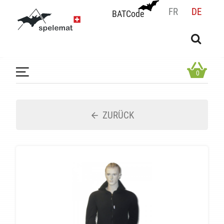
FR
DE
BATCode
BATCode
Geben Sie Ihren Namen ein und bestätigen
OK
0
ZURÜCK