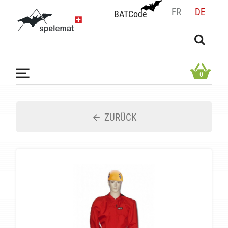
FR
DE
BATCode
BATCode
Geben Sie Ihren Namen ein und bestätigen
OK
0
ZURÜCK