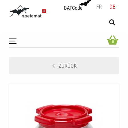
FR
DE
BATCode
BATCode
Geben Sie Ihren Namen ein und bestätigen
OK
0
ZURÜCK