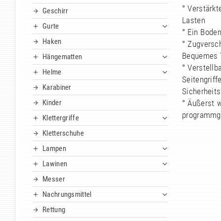
° Verstärkt
Geschirr
Lasten
Gurte
° Ein Bode
Haken
° Zugversc
Bequemes 
Hängematten
° Verstellb
Helme
Seitengriff
Karabiner
Sicherheits
Kinder
° Äußerst 
programmge
Klettergriffe
Kletterschuhe
Lampen
Lawinen
Messer
Nachrungsmittel
Rettung