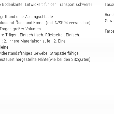
e Bodenkante. Entwickelt für den Transport schwerer
Fass
Rund
ngriff und eine Abhängschlaufe
Gewi
hlussmit Ösen und Kordel (mit AVSP94 verwendbar)
Tragen großer Volumen
Farbe
are Träger : Einfach flach. Rückseite : Einfach.
e : 2. Innere Materialschlaufe : 2. Eine
leine.
widerstandsfähiges Gewebe. Strapazierfähige,
steuert hergestellte Nähte(wie bei den Sitzgurten).