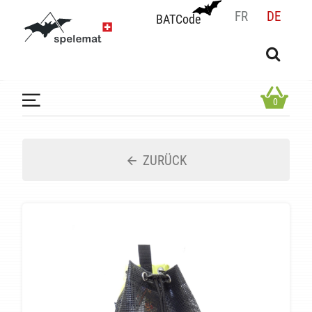
FR
DE
BATCode
BATCode
Geben Sie Ihren Namen ein und bestätigen
OK
0
ZURÜCK