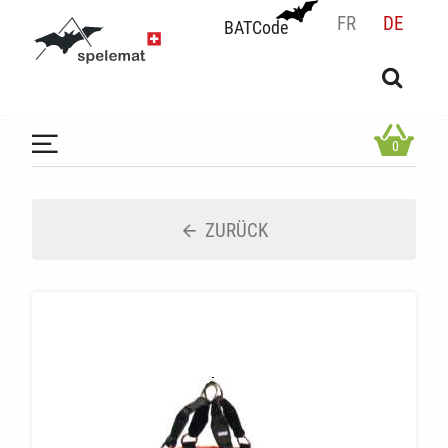
FR
DE
BATCode
BATCode
Geben Sie Ihren Namen ein und bestätigen
OK
0
ZURÜCK