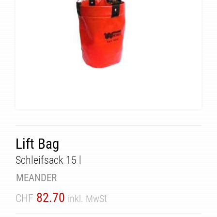
ÄT
Lift Bag
Schleifsack 15 l
MEANDER
82.70
CHF
inkl. MwSt