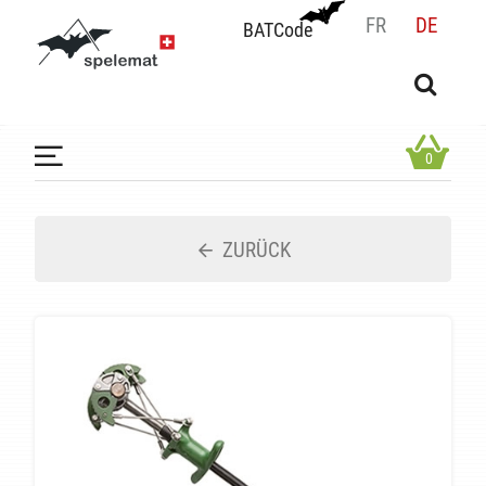
FR
DE
BATCode
BATCode
Geben Sie Ihren Namen ein und bestätigen
OK
0
ZURÜCK