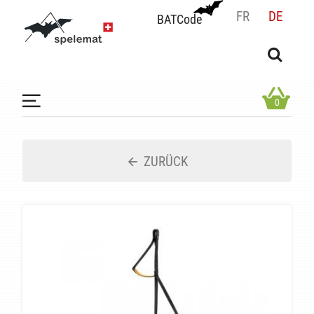
FR
DE
BATCode
BATCode
Geben Sie Ihren Namen ein und bestätigen
OK
0
ZURÜCK