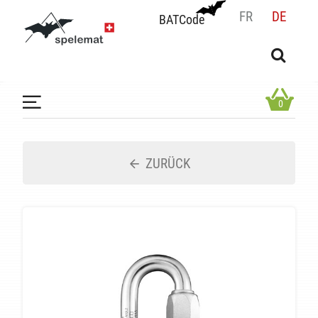
FR
DE
BATCode
BATCode
Geben Sie Ihren Namen ein und bestätigen
OK
0
ZURÜCK