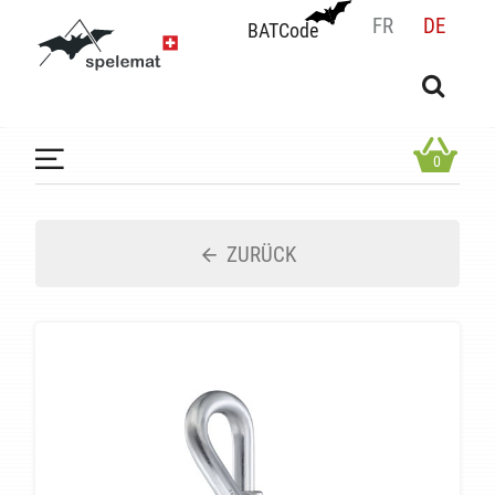
FR
DE
BATCode
BATCode
Geben Sie Ihren Namen ein und bestätigen
OK
0
ZURÜCK