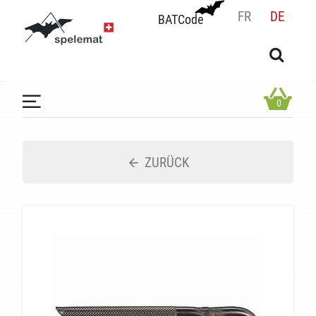
FR
DE
BATCode
BATCode
Geben Sie Ihren Namen ein und bestätigen
OK
0
ZURÜCK