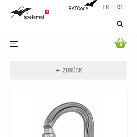
FR
DE
BATCode
BATCode
Geben Sie Ihren Namen ein und bestätigen
OK
0
ZURÜCK