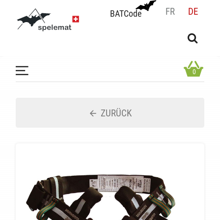
FR
DE
BATCode
BATCode
Geben Sie Ihren Namen ein und bestätigen
OK
0
ZURÜCK