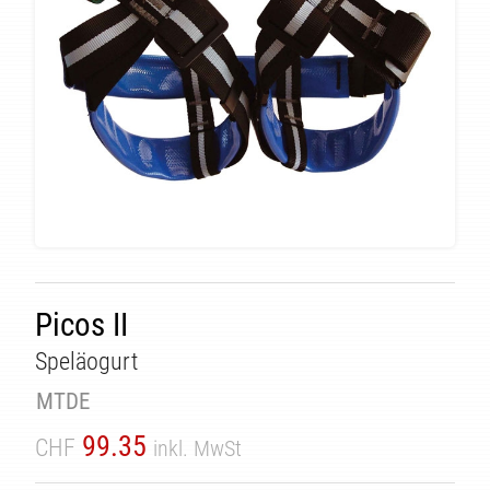
ÄT
Picos II
Speläogurt
MTDE
99.35
CHF
inkl. MwSt