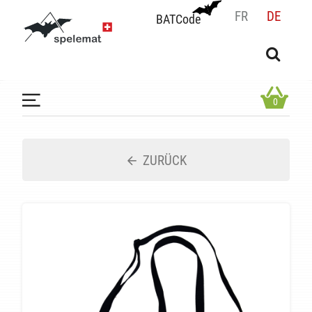
FR
DE
BATCode
BATCode
Geben Sie Ihren Namen ein und bestätigen
OK
0
ZURÜCK