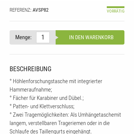
REFERENZ
: AVSP82
VORRÄTIG
Menge:
IN DEN WARENKORB
BESCHREIBUNG
° Höhlenforschungstasche mit integrierter
TE
Hammeraufnahme;
° Fächer für Karabiner und Dübel.;
° Patten- und Klettverschluss;
° Zwei Tragemöglichkeiten: Als Umhängetaschemit
langem, verstellbaren Trageriemen oder in die
Schlaufe des Taillengurts eingehängt.