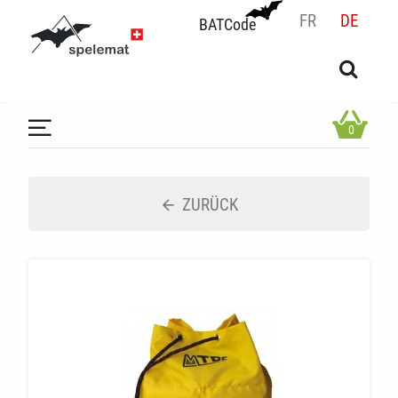
FR
DE
BATCode
BATCode
Geben Sie Ihren Namen ein und bestätigen
OK
0
ZURÜCK