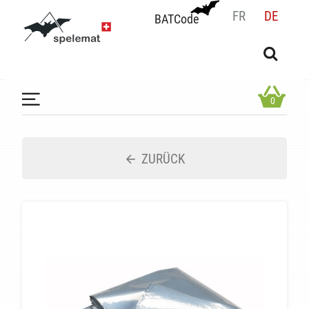
FR
DE
BATCode
BATCode
Geben Sie Ihren Namen ein und bestätigen
OK
0
ZURÜCK