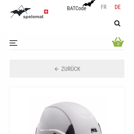
FR
DE
BATCode
BATCode
Geben Sie Ihren Namen ein und bestätigen
OK
0
ZURÜCK